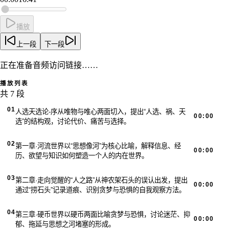
播放
上一段
下一段
正在准备音频访问链接……
播放列表
共 7 段
01
人选天选论-序
从唯物与唯心两面切入，提出“人选、祸、天
00:00
选”的结构观，讨论代价、痛苦与选择。
02
第一章·河流世界
以“思想像河”为核心比喻，解释信息、经
00:00
历、欲望与知识如何塑造一个人的内在世界。
03
第二章·走向觉醒的“人之路”
从神农架石头的误认出发，提出
00:00
通过“捞石头”记录道痕、识别贪梦与恐惧的自我观察方法。
04
第三章·硬币世界
以硬币两面比喻贪梦与恐惧，讨论迷茫、抑
00:00
郁、拖延与思想之河堵塞的形成。