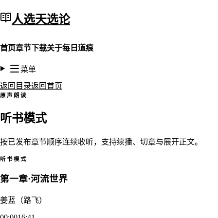
人选天选论
首页
章节
下载
关于
每日道痕
菜单
返回目录
返回首页
原声朗读
听书模式
按已发布章节顺序连续收听，支持续播、切章与展开正文。
听书模式
第一章·河流世界
姜蓝（路飞）
00:00
16:41