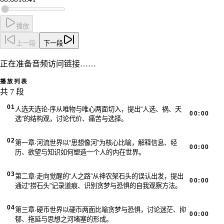
播放
上一段
下一段
正在准备音频访问链接……
播放列表
共 7 段
01
人选天选论-序
从唯物与唯心两面切入，提出“人选、祸、天
00:00
选”的结构观，讨论代价、痛苦与选择。
02
第一章·河流世界
以“思想像河”为核心比喻，解释信息、经
00:00
历、欲望与知识如何塑造一个人的内在世界。
03
第二章·走向觉醒的“人之路”
从神农架石头的误认出发，提出
00:00
通过“捞石头”记录道痕、识别贪梦与恐惧的自我观察方法。
04
第三章·硬币世界
以硬币两面比喻贪梦与恐惧，讨论迷茫、抑
00:00
郁、拖延与思想之河堵塞的形成。