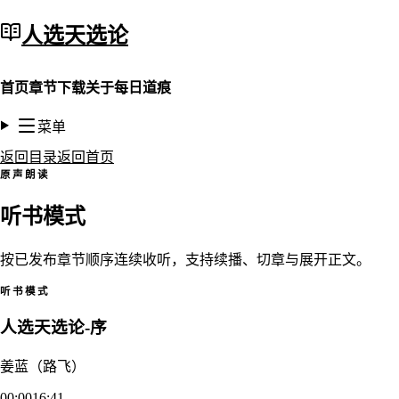
人选天选论
首页
章节
下载
关于
每日道痕
菜单
返回目录
返回首页
原声朗读
听书模式
按已发布章节顺序连续收听，支持续播、切章与展开正文。
听书模式
人选天选论-序
姜蓝（路飞）
00:00
16:41