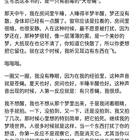
生写出这本书的，是一只有剧毒的“大苍蝇”。
那天中午，我在房间里午睡，人睡得半梦半醒，梦还没有
散，身体却已经有一点醒了。窗帘应该是拉着的，房间里
很暗，也很安静。人在这种时候，最不愿意被打扰，因为
梦还在，那种梦很轻，像一层薄薄的雾。是一个美妙的
梦，大抵现在也记不清了，你知道它快散了，所以你更想
把它留住。就在这个时候，我听见耳边有东西在飞。
嗡嗡嗡。
一圈又一圈，我没有睁眼，因为在我的经验里，这种声音
就是苍蝇。夏天也好，房间也好，半睡半醒也好。这种声
音出现的时候，人第一反应就是：有只苍蝇，我很烦。
我不想醒，我也不想从那个梦里出来，于是我闭着眼睛，
抬手就拍。一下，没拍到，又一下，还是没拍到，我又拍
了几次。那时候心里想的特别简单，把它拍死。继续我的
梦境世界。人很多时候就是这样，当一个东西打扰了你的
舒适，你第一反应不是观察它，而是消灭它。尤其当你以