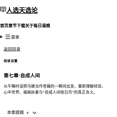
人选天选论
首页
章节
下载
关于
每日道痕
菜单
返回目录
阅读设置
第七章·自成人间
从午睡时误把马蜂当作苍蝇的一瞬间出发，重新理解经验、
心中世界、福祸执着与“自成人间收日月”的真正含义。
本章提纲
9