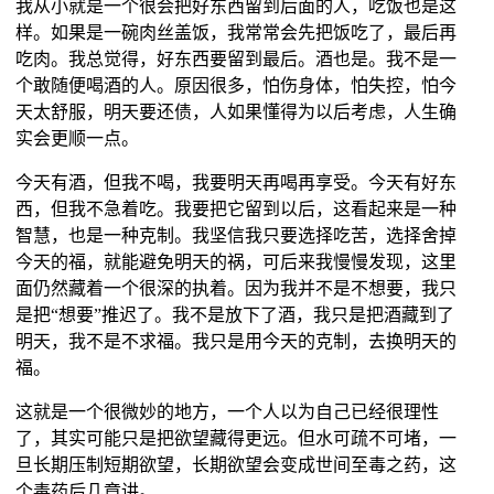
我从小就是一个很会把好东西留到后面的人，吃饭也是这
样。如果是一碗肉丝盖饭，我常常会先把饭吃了，最后再
吃肉。我总觉得，好东西要留到最后。酒也是。我不是一
个敢随便喝酒的人。原因很多，怕伤身体，怕失控，怕今
天太舒服，明天要还债，人如果懂得为以后考虑，人生确
实会更顺一点。
今天有酒，但我不喝，我要明天再喝再享受。今天有好东
西，但我不急着吃。我要把它留到以后，这看起来是一种
智慧，也是一种克制。我坚信我只要选择吃苦，选择舍掉
今天的福，就能避免明天的祸，可后来我慢慢发现，这里
面仍然藏着一个很深的执着。因为我并不是不想要，我只
是把“想要”推迟了。我不是放下了酒，我只是把酒藏到了
明天，我不是不求福。我只是用今天的克制，去换明天的
福。
这就是一个很微妙的地方，一个人以为自己已经很理性
了，其实可能只是把欲望藏得更远。但水可疏不可堵，一
旦长期压制短期欲望，长期欲望会变成世间至毒之药，这
个毒药后几章讲。