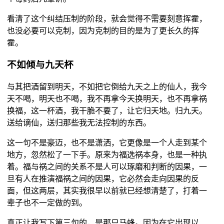
看清了这个纠结压制的阶段，就会觉得不需要刻意挥霍，
也没必要可以克制，因为克制的目的是为了更长久的挥
霍。
不如倾与九天杯
与其把酒留到明天，不如把它倒给九天之上的仙人，我今
天不喝，明天也不喝，我不再拿今天换明天，也不再拿祸
换福，这一杯酒，我干脆不要了，让它归天地。归九天。
送给谪仙，送归那些我无法控制的东西。
这一句不是豪迈，也不是潇洒，它更像是一个人走到某个
地方，忽然松了一下手。原来为福选祸本身，也是一种执
着。福与祸之间的关系不是人可以琢磨和判断的因果，一
旦有人在推演福祸之间的因果，它必然会走向因果的反
面，但这两层，其实我很早以前就已经想清楚了，打着一
辈子也不一定做的到。
真正让我写下第三句的，是那只马蜂。因为在它出现以